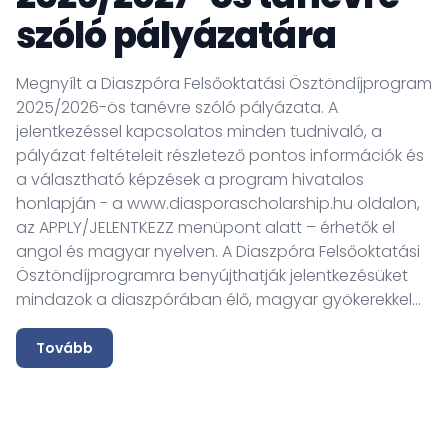
szóló pályázatára
Megnyílt a Diaszpóra Felsőoktatási Ösztöndíjprogram
N
2025/2026-ös tanévre szóló pályázata. A
f
jelentkezéssel kapcsolatos minden tudnivaló, a
fe
pályázat feltételeit részletező pontos információk és
p
a választható képzések a program hivatalos
va
honlapján - a www.diasporascholarship.hu oldalon,
ka
az APPLY/JELENTKEZZ menüpont alatt – érhetők el
A
angol és magyar nyelven. A Diaszpóra Felsőoktatási
ga
Ösztöndíjprogramra benyújthatják jelentkezésüket
le
mindazok a diaszpórában élő, magyar gyökerekkel...
ré
vá
Tovább