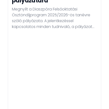
pályázatára
Megnyílt a Diaszpóra Felsőoktatási
Ösztöndíjprogram 2025/2026-ös tanévre
szóló pályázata. A jelentkezéssel
kapcsolatos minden tudnivaló, a pályázat
feltételeit részletező pontos információk és a
választható képzések a program hivatalos
honlapján
- a www.diasporascholarship.hu oldalon, az
APPLY/JELENTKEZZ menüpont alatt – érhetők
el angol és magyar nyelven. A Diaszpóra
Felsőoktatási Ösztöndíjprogramra
benyújthatják jelentkezésüket mindazok a
diaszpórában élő, magyar gyökerekkel...