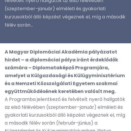
felvételt nyerő hallgatók az első félévében
(szeptember–január) elméleti és gyakorlati
kurzusokból álló képzést végeznek el, míg a második
félév során...
A Magyar Diplomáciai Akadémia pályázatot
hirdet – a diplomáciai pálya iránt érdeklődők
számára – Diplomataképző Programjára,
amelyet a Külgazdasági és Külügyminisztérium
és a Nemzeti Közszolgálati Egyetem szakmai
együttműködésének keretében valósít meg.
A Programba jelentkező és felvételt nyerő hallgatók
az első félévében (szeptember–január) elméleti és
gyakorlati kurzusokból álló képzést végeznek el, míg
a második félév során (február–június) a
Külgazdasági és Külügyminisztériumban, illetve