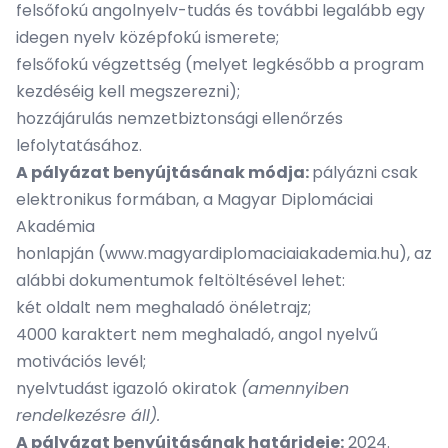
felsőfokú angolnyelv-tudás és további legalább egy
idegen nyelv középfokú ismerete;
felsőfokú végzettség (melyet legkésőbb a program
kezdéséig kell megszerezni);
hozzájárulás nemzetbiztonsági ellenőrzés
lefolytatásához.
A pályázat benyújtásának módja:
pályázni csak
elektronikus formában, a Magyar Diplomáciai
Akadémia
honlapján
(www.magyardiplomaciaiakademia.hu)
, az
alábbi dokumentumok feltöltésével lehet:
két oldalt nem meghaladó önéletrajz;
4000 karaktert nem meghaladó, angol nyelvű
motivációs levél;
nyelvtudást igazoló okiratok
(amennyiben
rendelkezésre áll).
A pályázat benyújtásának határideje:
2024.