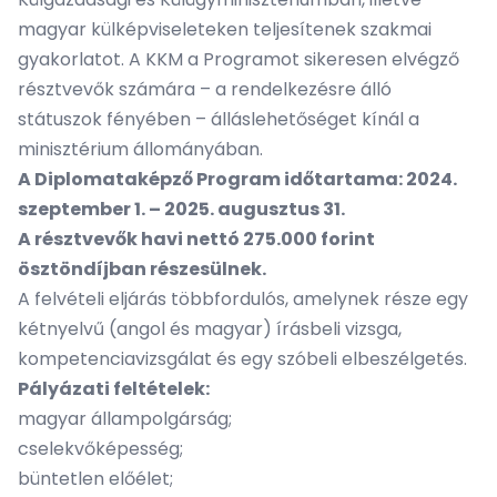
magyar külképviseleteken teljesítenek szakmai
gyakorlatot. A KKM a Programot sikeresen elvégző
résztvevők számára – a rendelkezésre álló
státuszok fényében – álláslehetőséget kínál a
minisztérium állományában.
A Diplomataképző Program időtartama: 2024.
szeptember 1. – 2025. augusztus 31.
A résztvevők havi nettó 275.000 forint
ösztöndíjban részesülnek.
A felvételi eljárás többfordulós, amelynek része egy
kétnyelvű (angol és magyar) írásbeli vizsga,
kompetenciavizsgálat és egy szóbeli elbeszélgetés.
Pályázati feltételek:
magyar állampolgárság;
cselekvőképesség;
büntetlen előélet;