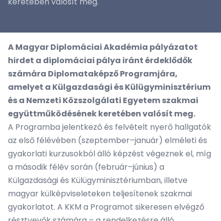
keretében valósít meg.
A Magyar Diplomáciai Akadémia pályázatot
hirdet a diplomáciai pálya iránt érdeklődők
számára Diplomataképző Programjára,
amelyet a Külgazdasági és Külügyminisztérium
és a Nemzeti Közszolgálati Egyetem szakmai
együttműködésének keretében valósít meg.
A Programba jelentkező és felvételt nyerő hallgatók
az első félévében (szeptember–január) elméleti és
gyakorlati kurzusokból álló képzést végeznek el, míg
a második félév során (február–június) a
Külgazdasági és Külügyminisztériumban, illetve
magyar külképviseleteken teljesítenek szakmai
gyakorlatot. A KKM a Programot sikeresen elvégző
résztvevők számára – a rendelkezésre álló