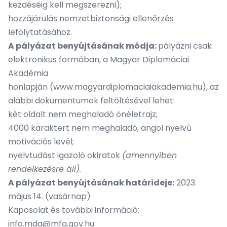
kezdéséig kell megszerezni);
hozzájárulás nemzetbiztonsági ellenőrzés
lefolytatásához.
A pályázat benyújtásának módja:
pályázni csak
elektronikus formában, a Magyar Diplomáciai
Akadémia
honlapján
(www.magyardiplomaciaiakademia.hu)
, az
alábbi dokumentumok feltöltésével lehet:
két oldalt nem meghaladó önéletrajz;
4000 karaktert nem meghaladó, angol nyelvű
motivációs levél;
nyelvtudást igazoló okiratok
(amennyiben
rendelkezésre áll).
A pályázat benyújtásának határideje:
2023.
május 14. (vasárnap)
Kapcsolat és további információ:
info.mda@mfa.gov.hu