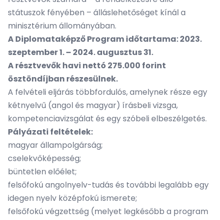
státuszok fényében – álláslehetőséget kínál a
minisztérium állományában.
A Diplomataképző Program időtartama: 2023.
szeptember 1. – 2024. augusztus 31.
A résztvevők havi nettó 275.000 forint
ösztöndíjban részesülnek.
A felvételi eljárás többfordulós, amelynek része egy
kétnyelvű (angol és magyar) írásbeli vizsga,
kompetenciavizsgálat és egy szóbeli elbeszélgetés.
Pályázati feltételek:
magyar állampolgárság;
cselekvőképesség;
büntetlen előélet;
felsőfokú angolnyelv-tudás és további legalább egy
idegen nyelv középfokú ismerete;
felsőfokú végzettség (melyet legkésőbb a program